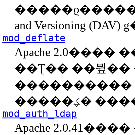
�����ϱ����� HTTP 
and Versioning (
mod_deflate
Apache 2.0����
��Ʈ�� ��뷮��
����������
�����ؼ�
mod_auth_ldap
Apache 2.0.41��