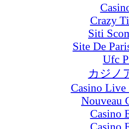
Casin
Crazy Ti
Siti Sco
Site De Par
Ufc P
カジノ
Casino Live 
Nouveau C
Casino 
Casino 