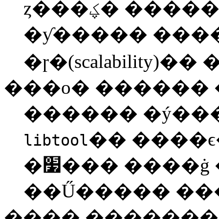
ȥ���ؼ� ������ �� �ִ�. ���δ�
�ƴ����� ����
�ɼ�(scalability)��
���ο� ������ 
������ �ý��
�� ����ϵ��� 
libtool
�׷��� ����ġ ���� �ý����� �ٸ�
��Ű����� ��
���� �������