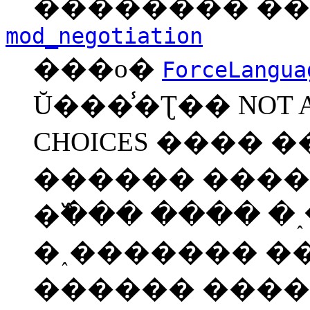
�������� ��
mod_negotiation
���ο�
ForceLangua
Ŭ���̾�Ʈ�� NOT A
CHOICES ���� 
������ ����
�߰��� ���� �˰�
�˰������� �
������ ����