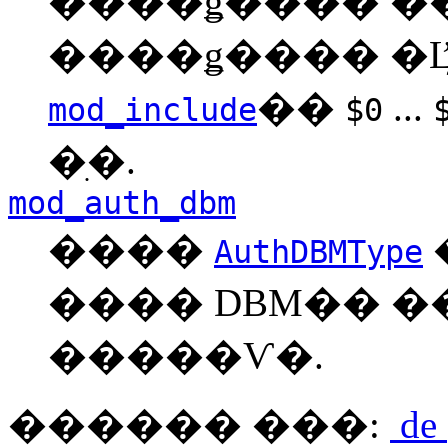
����ǥ���� �
��
...
mod_include
$0
�ִ�.
mod_auth_dbm
����
AuthDBMType
���� DBM�� �
�����Ѵ�.
������ ���:
de