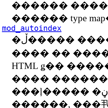
������ �����
������ type ma
mod_autoindex
�ڵ����� ������ ���丮 �����
���� �� ���
HTML ǥ�� ����
���� ������
���ļ����� �ڼ��� ������ ��
������, ���