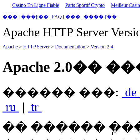
Casino En Ligne Fiable
Paris Sportif Crypto
Meilleur Casi
���
|
���þ��
|
FAQ
|
���
|
����Ʈ��
Apache HTTP Server Versio
Apache
>
HTTP Server
>
Documentation
>
Version 2.4
Apache 2.0�� 
������ ���:
de
ru
|
tr
�� ������ �ֽ�