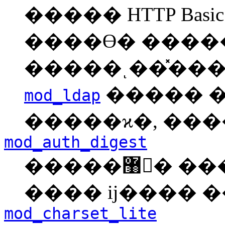
����� HTTP Basic A
����ϴ� �����
�����ͺ��̽���
����� ���
mod_ldap
�����ϰ�, ���
mod_auth_digest
�����޸𸮸� ����Ͽ� ���μ�����
���� ĳ���� �
mod_charset_lite