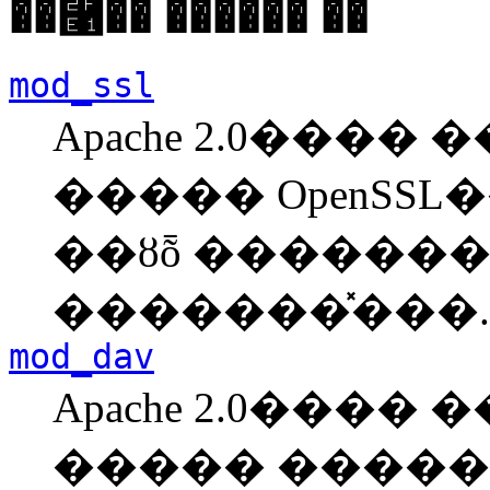
��⿡�� ������ ��
mod_ssl
Apache 2.0����
����� OpenSSL�
��ȣȭ ������
�������̽���.
mod_dav
Apache 2.0����
����� �����