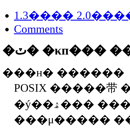
Comments
�ٽ� �κп��� 
���н� ������
POSIX �����带
�ý��ۿ��� ����ġ�� ����
���μ����� �