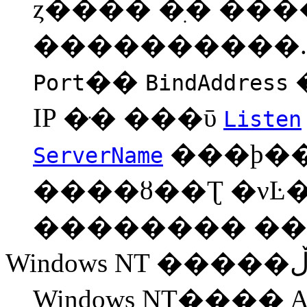
ȥ���� �ִ� ��
����������. 
��
Port
BindAddress
IP �ּ� ���ῡ
Listen
���þ��
ServerName
����ȣ��Ʈ �νĿ
�������� ��
Windows NT���� A