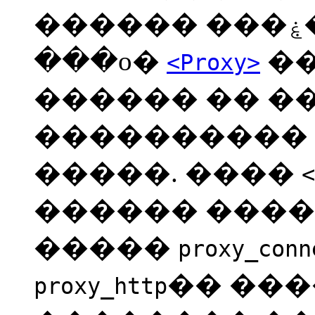
������ ���ۼ��Ǿ���. �߰���
���ο�
��
<Proxy>
������ �� ���� 
���������� 
�����. ����
<
������ ���� 
�����
proxy_conn
�� ���
proxy_http