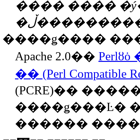
���� ���� �
�ڵ��������
����ǥ���� ���̺귯
Apache 2.0��
Perl
�� (Perl Compatible Reg
(PCRE)�� ����
����ǥ���Ŀ� ��
������ �����