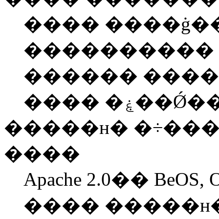
���� ����ġ�
���������� 
������ ����
���� �ۼ��Ǿ
�����н� �÷���
����
Apache 2.0�� BeO
���� �����н