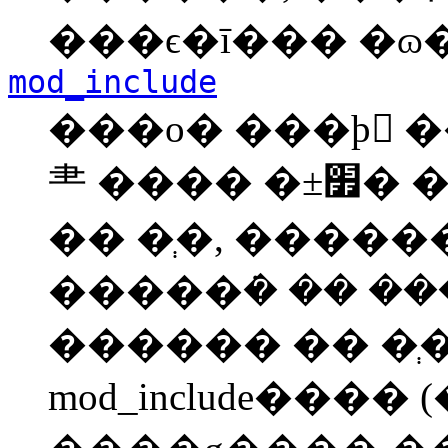
���ϵ�ī��� �ɷ�
mod_include
���ο� ���þ �
⺻ ���� �±׿� ��ħ �±׸� ������
�� �ְ�, �����
�����ܿ� �� �
������ �� �ְ�
mod_include���� 