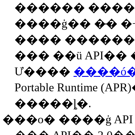
������ ����
����ġ�� �̵� �
���� ������ �
��� ��ü API�
Ư����
����ó
Portable Runtime 
�����ȴ�.
���ο� ����ġ API