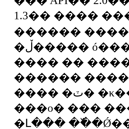
��� API�� 2.0�
1.3�� ���� ��� ������ �켱����
������ ������
�ڵ����� ó���ϸ�, ��� ������
���� �� �����
������ �����
���� �ٽ� �κ��� �������� �ʰ�
���ο� ��� �
�Լ��� �߰��Ǿ�