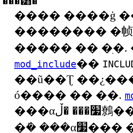
���͸�
���� ����ġ 
�������� �帧
����� �� �ִ�.
��
mod_include
INCLU
��ũ��Ʈ ��¿��� Ser
ó���� �� �ִ�.
m
���α׷��� �ڵ鷯�� ����ϴ� �Ͱ� ����
�ܺ� ���α׷��� ���ͷ� ����� ��