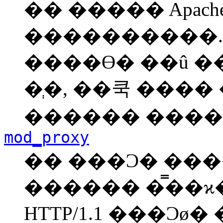
�� ����� Apach
����������.
����ϴ� ��û 
�ְ�, ��쿡 ���
������ ���� 
mod_proxy
�� ���Ͻ� ���
������ �̿��ϰ
HTTP/1.1 ���Ͻ