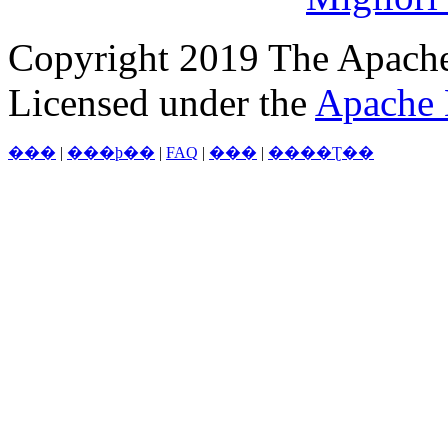
Copyright 2019 The Apache
Licensed under the
Apache 
���
|
���þ��
|
FAQ
|
���
|
����Ʈ��