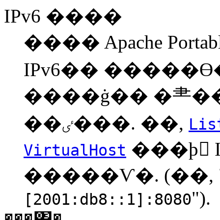
IPv6 ����
���� Apache Porta
IPv6�� �����ϴ� �
����ġ�� �⺻��
��ٸ���. ��,
Lis
���þ I
VirtualHost
�����Ѵ�. (��, 
").
[2001:db8::1]:8080