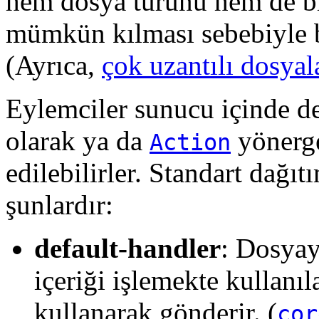
hem dosya türünü hem de bir 
mümkün kılması sebebiyle b
(Ayrıca,
çok uzantılı dosyal
Eylemciler sunucu içinde de
olarak ya da
yönerge
Action
edilebilirler. Standart dağı
şunlardır:
default-handler
: Dosyay
içeriği işlemekte kullanı
kullanarak gönderir. (
cor