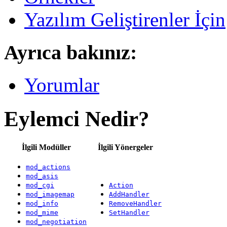
Yazılım Geliştirenler İçin
Ayrıca bakınız:
Yorumlar
Eylemci Nedir?
İlgili Modüller
İlgili Yönergeler
mod_actions
mod_asis
mod_cgi
Action
mod_imagemap
AddHandler
mod_info
RemoveHandler
mod_mime
SetHandler
mod_negotiation