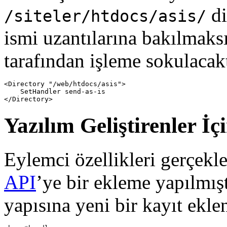
di
/siteler/htdocs/asis/
ismi uzantılarına bakılmaks
tarafından işleme sokulacakt
<Directory "/web/htdocs/asis">

    SetHandler send-as-is

</Directory>
Yazılım Geliştirenler İç
Eylemci özellikleri gerçekl
API
’ye bir ekleme yapılmışt
yapısına yeni bir kayıt ekle