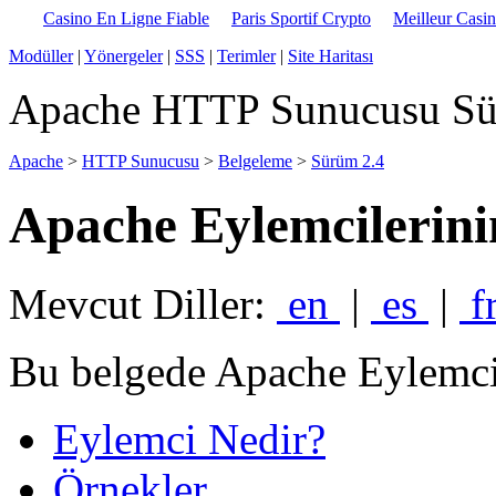
Casino En Ligne Fiable
Paris Sportif Crypto
Meilleur Casi
Modüller
|
Yönergeler
|
SSS
|
Terimler
|
Site Haritası
Apache HTTP Sunucusu Sü
Apache
>
HTTP Sunucusu
>
Belgeleme
>
Sürüm 2.4
Apache Eylemcilerini
Mevcut Diller:
en
|
es
|
f
Bu belgede Apache Eylemcil
Eylemci Nedir?
Örnekler