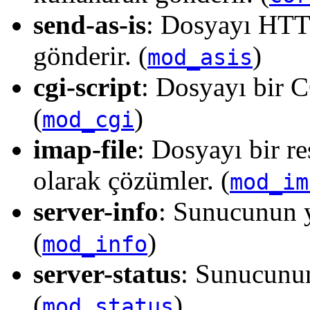
send-as-is
: Dosyayı HTTP
gönderir. (
)
mod_asis
cgi-script
: Dosyayı bir CG
(
)
mod_cgi
imap-file
: Dosyayı bir r
olarak çözümler. (
mod_im
server-info
: Sunucunun y
(
)
mod_info
server-status
: Sunucunu
(
)
mod_status