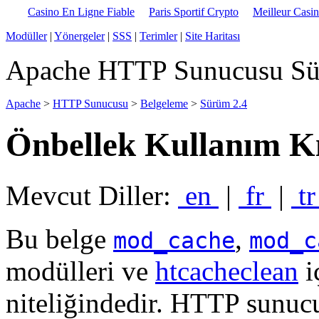
Casino En Ligne Fiable
Paris Sportif Crypto
Meilleur Casi
Modüller
|
Yönergeler
|
SSS
|
Terimler
|
Site Haritası
Apache HTTP Sunucusu Sü
Apache
>
HTTP Sunucusu
>
Belgeleme
>
Sürüm 2.4
Önbellek Kullanım K
Mevcut Diller:
en
|
fr
|
t
Bu belge
,
mod_cache
mod_c
modülleri ve
htcacheclean
i
niteliğindedir. HTTP sunucu