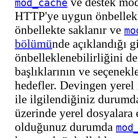
ve destek mo
mod_cache
HTTP'ye uygun önbellekle
önbellekte saklanır ve
mo
bölümü
nde açıklandığı gi
önbelleklenebilirliğini d
başlıklarının ve seçenek
hedefler. Devingen yerel 
ile ilgilendiğiniz durum
üzerinde yerel dosyalara 
olduğunuz durumda
mod