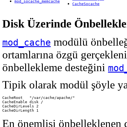
mod_socache_memcache
CacheSocache
Disk Üzerinde Önbellekl
modülü önbelleği
mod_cache
ortamlarına özgü gerçekleni
önbellekleme desteğini
mod
Tipik olarak modül şöyle yap
CacheRoot   "/var/cache/apache/"

CacheEnable disk /

CacheDirLevels 2

CacheDirLength 1
En önemlisi önbelleklenen d