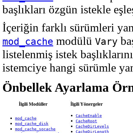
başlıkları özgün istekle eşle
İçeriğin farklı sürümleri ya
modülü
baş
mod_cache
Vary
listelenmiş istek başlıkları
istemciye hangi sürümle yanı
Önbellek Ayarlama Örn
İlgili Modüller
İlgili Yönergeler
CacheEnable
mod_cache
CacheRoot
mod_cache_disk
CacheDirLevels
mod_cache_socache
CacheDirLength