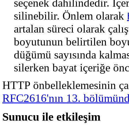
seçenek dahilindedir. İçe
silinebilir. Önlem olarak
artalan süreci olarak çalı
boyutunun belirtilen boyu
düğümü sayısında kalması 
silerken bayat içeriğe önc
HTTP önbelleklemesinin çalış
RFC2616'nın 13. bölümün
Sunucu ile etkileşim