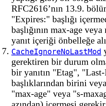
RFC2616’nın 13.9. bölüm
"Expires:" başlığı içerm
başlığının max-age veya
yanıt içeriği önbelleğe a
y
CacheIgnoreNoLastMod
gerektiren bir durum ol
bir yanıtın "Etag", "Last
başlıklarından birini vey
"max-age" veya "s-maxage
azından) içermesi gerekir