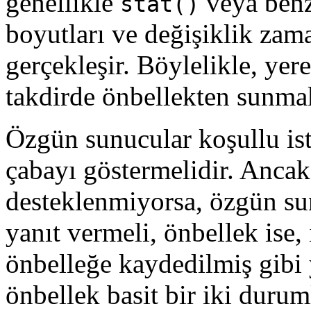
genellikle
veya benze
stat()
boyutları ve değişiklik za
gerçekleşir. Böylelikle, yere
takdirde önbellekten sunmak
Özgün sunucular koşullu ist
çabayı göstermelidir. Ancak,
desteklenmiyorsa, özgün sun
yanıt vermeli, önbellek ise,
önbelleğe kaydedilmiş gibi
önbellek basit bir iki durum