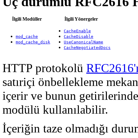
Üç durumlu RFC2616 H
İlgili Modüller
İlgili Yönergeler
CacheEnable
mod_cache
CacheDisable
mod_cache_disk
UseCanonicalName
CacheNegotiatedDocs
HTTP protokolü
RFC2616'n
satıriçi önbellekleme mekani
içerir ve bunun getirilerin
modülü kullanılabilir.
İçeriğin taze olmadığı dur