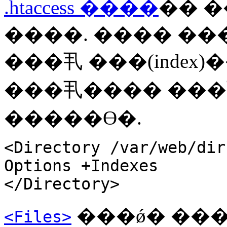
.htaccess ����
�� ����ص
����. ���� ��
���丮 ���(index)
���丮���� ���丮 
�����ϴ�.
<Directory /var/web/dir
Options +Indexes
</Directory>
���ǿ� ���
<Files>