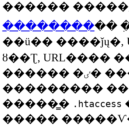
������ �����
��������
�� 
��ü�� ����ǰų�,
ȣ��Ʈ, URL���� �
������ �ٸ� ���þ���
��������� ��
�����̳�
.htaccess
����� �����Ѵ