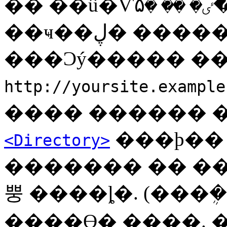
�� ��û�Ѵٸ� �� �۵��Ѵ�. �׷���
��ҹ��ڸ� ���������ʴ�
http://yoursite.example
���þ��
<Directory>
������� �� ��
뿡 ����ȴ�. (���ܴ
����ϴ� ����. 