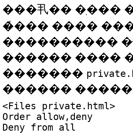
���丮�� �ִ���
�̸��� ���� ���
���������� �ּ
������ ���� �
�������
private.
������ ������
<Files private.html>
Order allow,deny
Deny from all