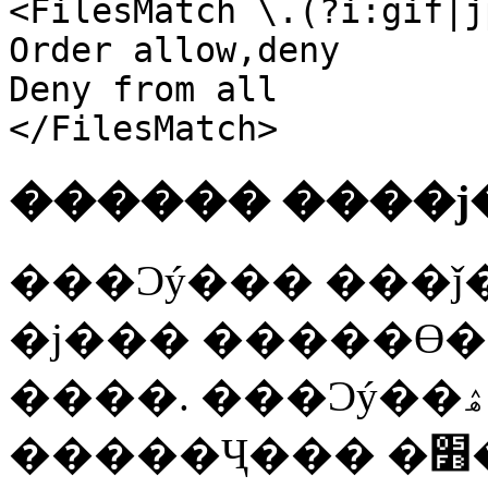
<FilesMatch \.(?i:gif|j
Order allow,deny
Deny from all
</FilesMatch>
������ ����ϳ
���Ͻý��� ���ǰ
�ϳ��� �����ϴ�
����. ���Ͻý��ۿ� �ִ� ��ü�� ���þ
���