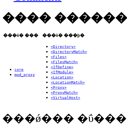
���� ������
���õ� ���
���õ� ���þ�
<Directory>
<DirectoryMatch>
<Files>
<FilesMatch>
<IfDefine>
core
<IfModule>
mod_proxy
<Location>
<LocationMatch>
<Proxy>
<ProxyMatch>
<VirtualHost>
���ǿ��� �ΰ��� 