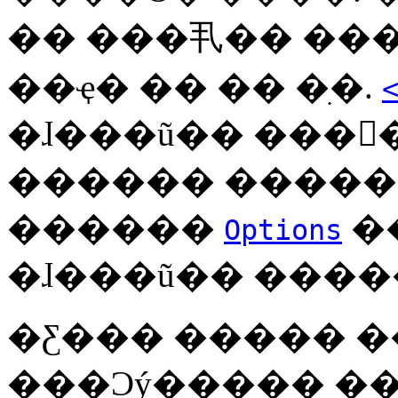
�� ���丮�� ��
��ҿ� �� �� �ִ�.
�ɺ���ũ�� ���󰣴�. �׷��Ƿ�
������ ������ �
������
�
Options
�Ƹ��� ����� ��ҹ��ڸ� 
���Ͻý����� ��