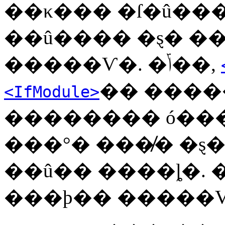
��κ��� �ſ�û���� ó
��û���� �ȿ� �
�����Ѵ�. �ݴ��,
�� ����
<IfModule>
�������� ó���
���°� ���̸� �ȿ�
��û�� ����ȴ�. �
���þ�� �����Ѵ