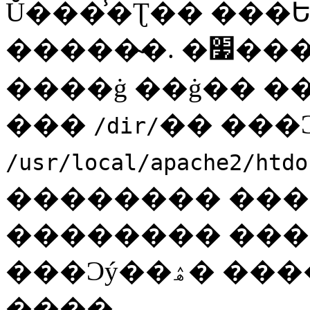
Ŭ���̾�Ʈ�� ���
�����̴�. �׷��� ���н����� �⺻
����ġ ��ġ�� �
���
�� ���
/dir/
/usr/local/apache2/htdo
�������� ����
 �� �ֱ⶧���� �ݵ��
���Ͻý��ۿ� ���� ������ �ʿ��
����.