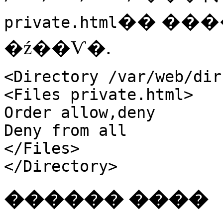
�� ��
private.html
�ź��Ѵ�.
<Directory /var/web/dir
<Files private.html>
Order allow,deny
Deny from all
</Files>
</Directory>
������ ����