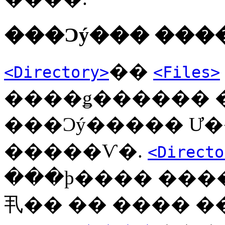
���Ͻý��� ���
��
<Directory>
<Files>
����ǥ������ 
���Ͻý����� Ư��
�����Ѵ�.
<Directo
���þ���� ���
丮�� �� ���� �