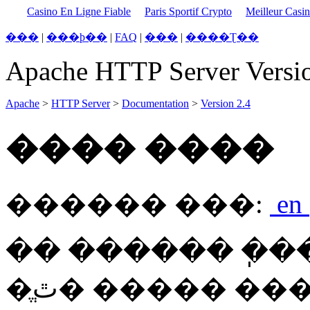
Casino En Ligne Fiable
Paris Sportif Crypto
Meilleur Casi
���
|
���þ��
|
FAQ
|
���
|
����Ʈ��
Apache HTTP Server Versio
Apache
>
HTTP Server
>
Documentation
>
Version 2.4
���� ����
������ ���:
en
�� ������ �ֽ�
�ֱٿ� ����� ������ ����