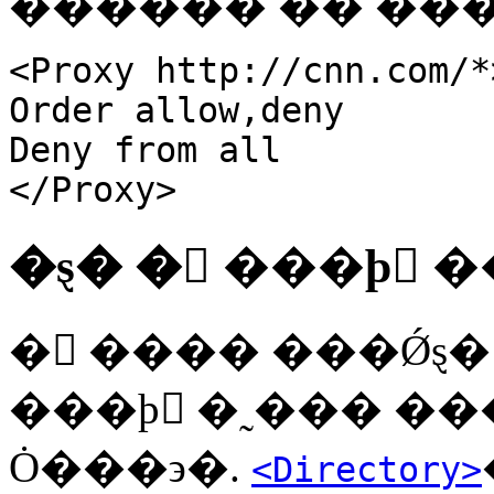
������ �� ���
<Proxy http://cnn.com/*
Order allow,deny
Deny from all
</Proxy>
�ȿ� � ���þ �
� ���� ���Ǿȿ�
���þ �˷��� �
Ȯ���϶�.
<Directory>