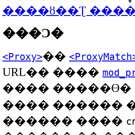
����ȣ��Ʈ ���
���Ͻ�
��
<Proxy>
<ProxyMatch
URL�� ����
mod_p
���� �����ϴ� 
���� ������ �
������ ����
c