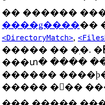
�� ������ �����
����ǥ����
�� 
,
<DirectoryMatch>
<Files
����� �� �ִ�. �׷��� �Ʒ� ������
���տ� ���� �
������ ����ϸ�
����� ��� ��
��� ����� ��