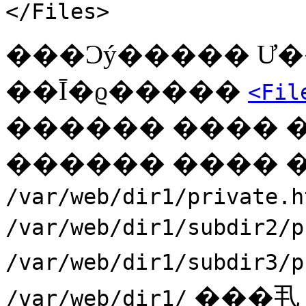
</Files>
���Ͻý����� Ư��
��Ī�ϱ�����
<Fil
������ ���� 
������ ���� �
/var/web/dir1/private.h
/var/web/dir1/subdir2/p
/var/web/dir1/subdir3/p
���丮 
/var/web/dir1/