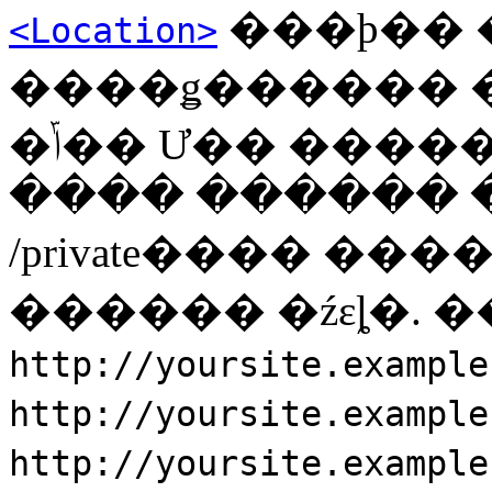
���þ�� �̿� 
<Location>
����ǥ������ 
�ݴ�� Ư�� �������� ������ �ٲ۴�.
���� ������ 
/private���� ��
������ �źεȴ�. �
http://yoursite.example
http://yoursite.example
http://yoursite.example