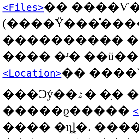
�� ����Ѵ�
<Files>
(����Ÿ���̽��
���������� ��
���� �ʴ� ��ü�
�� ����
<Location>
���Ͻý��ۿ� �ִ� ��ü�� ������
�����ϱ�����
<
���� �ȵȴ�. ���� �ٸ� ��