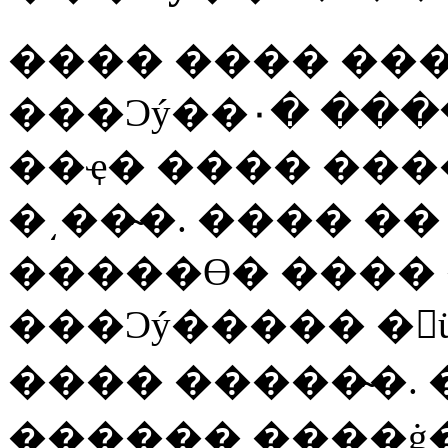
���� ���� ��
���Ͻý��۰� �����
��ҿ� ���� ��
�͵��̴�. ���� �
�����ϴ� ���� �߿��ϴ
���Ͻý����� �
���� �����̴�. 
������ ����ġ�