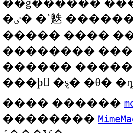
��ġ������ ��
�ٸ� �ʿ䰡 �������� ����ؾ� �Ѵ�.
����� ���� �
�������� ���
������ �����
���þ �ȿ� �θ� �ȵ
���� ������
m
��������
MimeMa