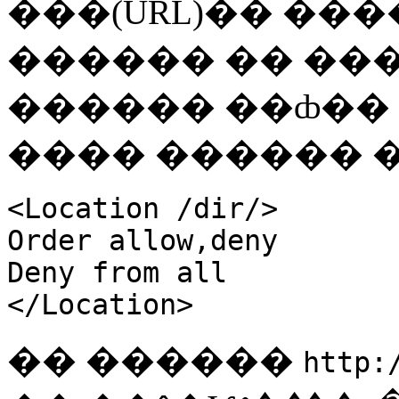
���(URL)�� ���
������ �� ���
������ ��ȸ�� �
���� ������ 
<Location /dir/>
Order allow,deny
Deny from all
</Location>
�� ������
http: