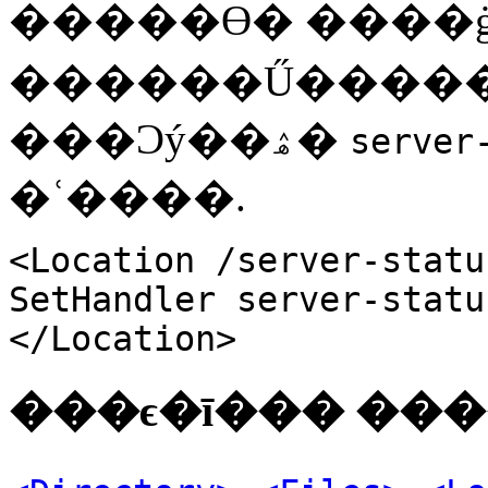
�����ϴ� ����ġ �
������Ű������
���Ͻý��ۿ�
server
�ʿ����.
<Location /server-statu
SetHandler server-statu
</Location>
���ϵ�ī��� ��