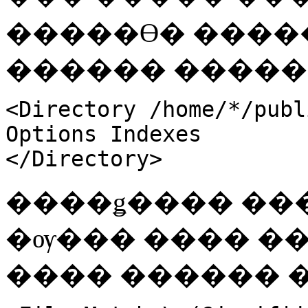
�����ϴ� ����
������ �����
<Directory /home/*/publ
Options Indexes
</Directory>
����ǥ���� ��
�ѹ��� ���� ������
���� ������ �ź