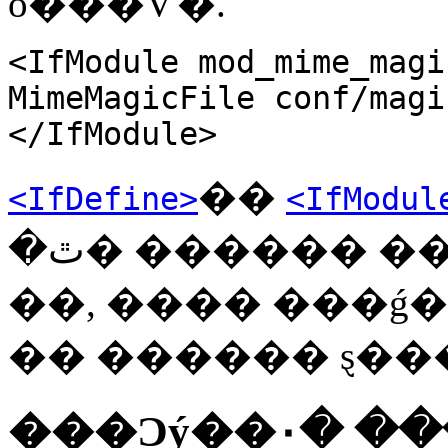
ó���Ѵ�.
<IfModule mod_mime_magi
MimeMagicFile conf/magi
</IfModule>
��
<IfDefine>
<IfModul
�ٿ� ������ ������ �� �� �ִ�.
��, ���� ���ǵ
�� ������ ȿ���
���Ͻý��۰� �