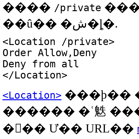
����
���ڿ��� �����ϴ
/private
��û�� �ش�ȴ�.
<Location /private>
Order Allow,Deny
Deny from all
</Location>
���þ�� �
<Location>
������ �ʿ䰡 ��
��� Ư�� URL��