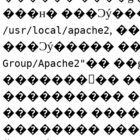
���н� ���Ͻý��
, 
/usr/local/apache2
���Ͻý����� �
�� ��
Group/Apache2"
��������� ���
���������� �
������� �����϶�.
�������� ���