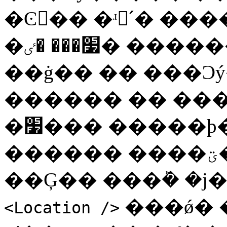
�Ͼ�� �ʴ´ٰ� ���
�׷��� �ٸ� ������ε� ���� ������
��ġ�� �� ���Ͻ
������ �� ���
�׷��� �����ϸ� �׻� ���Ͻý���
������ ����ؾ� �Ѵ�. �׷��� ��
��Ģ�� ���ܰ� �ϳ
���ǿ� 
<Location />