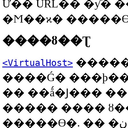
Ư�� URL�� �ƴ� 
�Ϻ��ϰ� �����ϴ
����ȣ��Ʈ
�����
<VirtualHost>
����Ǵ� ���þ��
�� ��ǻ�Ϳ��� ���� �ٸ� 
����� ���� ȣ�