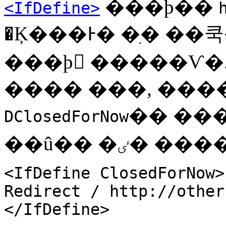
���þ��
<IfDefine>
�Ķ���Ͱ� �ִ� ��
���þ �����Ѵ�
���� ���, ��
�� ��
DClosedForNow
��û�� �ٸ
<IfDefine ClosedForNow>
Redirect / http://other
</IfDefine>