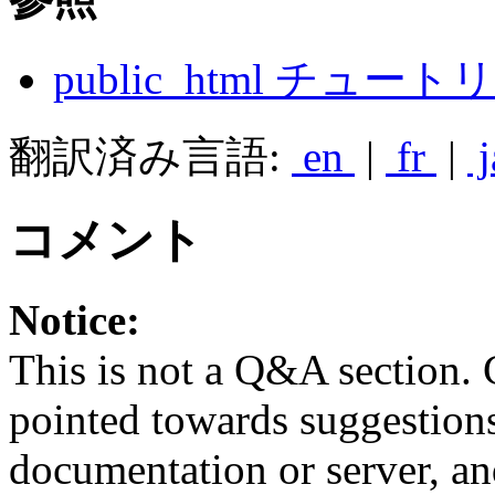
public_html チュー
翻訳済み言語:
en
|
fr
|
j
コメント
Notice:
This is not a Q&A section.
pointed towards suggestion
documentation or server, a