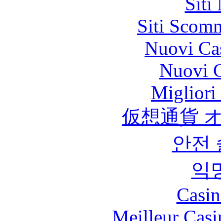
Siti
Siti Scom
Nuovi Ca
Nuovi C
Migliori
仮想通貨 
안전
익
Casin
Meilleur Casi