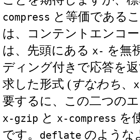
と等価であること
compress
は、コンテントエンコー
は、先頭にある
を無視
x-
ディング付きで応答を返
求した形式 (
すなわち
、
x
要するに、この二つのエ
と
を
x-gzip
x-compress
です。
のような
deflate