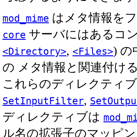
はメタ情報をフ
mod_mime
サーバにはあるコンテ
core
,
) 
<Directory>
<Files>
の メタ情報と関連付け
これらのディレクティ
,
SetInputFilter
SetOutpu
ディレクティブは
mod_m
ル名の拡張子のマッピン