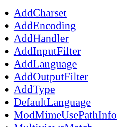
AddCharset
AddEncoding
AddHandler
AddInputFilter
AddLanguage
AddOutputFilter
AddType
DefaultLanguage
ModMimeUsePathInfo