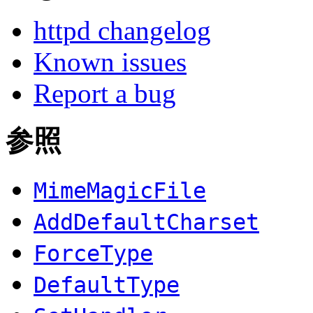
httpd changelog
Known issues
Report a bug
参照
MimeMagicFile
AddDefaultCharset
ForceType
DefaultType