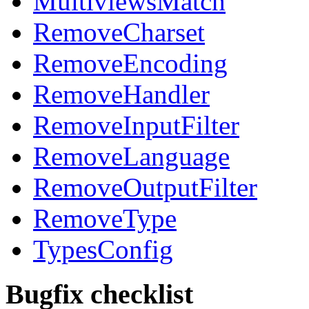
MultiviewsMatch
RemoveCharset
RemoveEncoding
RemoveHandler
RemoveInputFilter
RemoveLanguage
RemoveOutputFilter
RemoveType
TypesConfig
Bugfix checklist