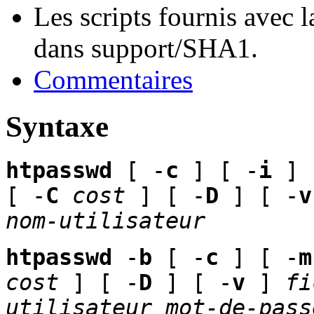
Les scripts fournis avec l
dans support/SHA1.
Commentaires
Syntaxe
htpasswd
[ -
c
] [ -
i
] 
[ -
C
cost
] [ -
D
] [ -
v
nom-utilisateur
htpasswd
-
b
[ -
c
] [ -
m
cost
] [ -
D
] [ -
v
]
fi
utilisateur
mot-de-pass