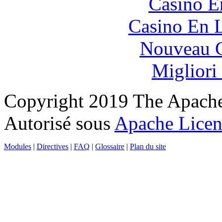
Casino E
Casino En L
Nouveau C
Migliori
Copyright 2019 The Apache
Autorisé sous
Apache Licens
Modules
|
Directives
|
FAQ
|
Glossaire
|
Plan du site