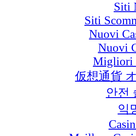
Siti
Siti Scom
Nuovi Ca
Nuovi C
Migliori
仮想通貨 
안전
익
Casin