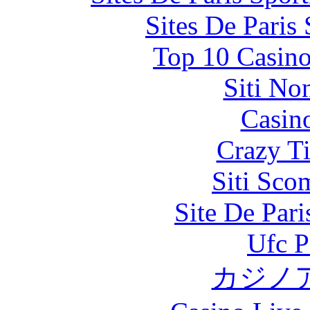
Sites De Paris
Top 10 Casino
Siti No
Casin
Crazy Ti
Siti Sco
Site De Par
Ufc P
カジノ