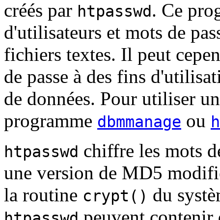
créés par
. Ce pro
htpasswd
d'utilisateurs et mots de pas
fichiers textes. Il peut cepe
de passe à des fins d'utilisa
de données. Pour utiliser u
programme
ou
dbmmanage
h
chiffre les mots de
htpasswd
une version de MD5 modifié
la routine
du systèm
crypt()
peuvent contenir 
htpasswd