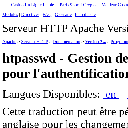
Casino En Ligne Fiable
Paris Sportif Crypto
Meilleur Casi
Modules
|
Directives
|
FAQ
|
Glossaire
|
Plan du site
Serveur HTTP Apache Versi
Apache
>
Serveur HTTP
>
Documentation
>
Version 2.4
>
Program
htpasswd - Gestion des
pour l'authentificatio
Langues Disponibles:
en
|
Cette traduction peut être p
anglaise pour les changemen