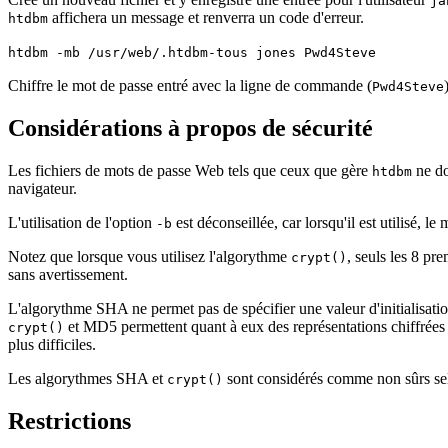
ja
affichera un message et renverra un code d'erreur.
htdbm
htdbm -mb /usr/web/.htdbm-tous jones Pwd4Steve
Chiffre le mot de passe entré avec la ligne de commande (
Pwd4Steve
Considérations à propos de sécurité
Les fichiers de mots de passe Web tels que ceux que gère
ne d
htdbm
navigateur.
L'utilisation de l'option
est déconseillée, car lorsqu'il est utilisé, 
-b
Notez que lorsque vous utilisez l'algorythme
, seuls les 8 pr
crypt()
sans avertissement.
L'algorythme SHA ne permet pas de spécifier une valeur d'initialisatio
et MD5 permettent quant à eux des représentations chiffrées m
crypt()
plus difficiles.
Les algorythmes SHA et
sont considérés comme non sûrs selo
crypt()
Restrictions