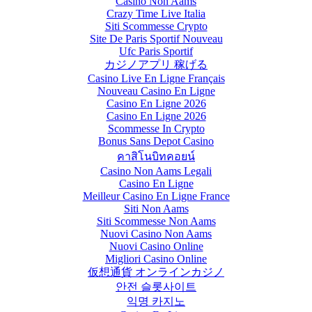
Casino Non Aams
Crazy Time Live Italia
Siti Scommesse Crypto
Site De Paris Sportif Nouveau
Ufc Paris Sportif
カジノアプリ 稼げる
Casino Live En Ligne Français
Nouveau Casino En Ligne
Casino En Ligne 2026
Casino En Ligne 2026
Scommesse In Crypto
Bonus Sans Depot Casino
คาสิโนบิทคอยน์
Casino Non Aams Legali
Casino En Ligne
Meilleur Casino En Ligne France
Siti Non Aams
Siti Scommesse Non Aams
Nuovi Casino Non Aams
Nuovi Casino Online
Migliori Casino Online
仮想通貨 オンラインカジノ
안전 슬롯사이트
익명 카지노