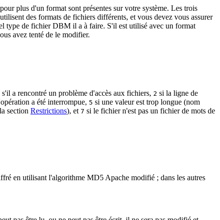
pour plus d'un format sont présentes sur votre système. Les trois
ent des formats de fichiers différents, et vous devez vous assurer
type de fichier DBM il a à faire. S'il est utilisé avec un format
ous avez tenté de le modifier.
s'il a rencontré un problème d'accès aux fichiers,
si la ligne de
2
l'opération a été interrompue,
si une valeur est trop longue (nom
5
 la section
Restrictions
), et
si le fichier n'est pas un fichier de mots de
7
ffré en utilisant l'algorithme MD5 Apache modifié ; dans les autres
eut pas être lu, ou ne peut pas être écrit, il ne sera pas modifié et