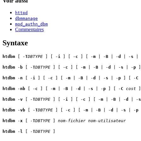
Voir aussi
httpd
dbmmanage
mod_authn_dbm
Commentaires
Syntaxe
htdbm
[ -
T
DBTYPE
] [ -
i
] [ -
c
] [ -
m
| -
B
| -
d
| -
s
| 
htdbm
-
b
[ -
T
DBTYPE
] [ -
c
] [ -
m
| -
B
| -
d
| -
s
| -
p
]
htdbm
-
n
[ -
i
] [ -
c
] [ -
m
| -
B
| -
d
| -
s
| -
p
] [ -
C
htdbm
-
nb
[ -
c
] [ -
m
| -
B
| -
d
| -
s
| -
p
] [ -
C
cost
]
htdbm
-
v
[ -
T
DBTYPE
] [ -
i
] [ -
c
] [ -
m
| -
B
| -
d
| -
s
htdbm
-
vb
[ -
T
DBTYPE
] [ -
c
] [ -
m
| -
B
| -
d
| -
s
| -
p
htdbm
-
x
[ -
T
DBTYPE
]
nom-fichier
nom-utilisateur
htdbm
-
l
[ -
T
DBTYPE
]