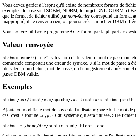
Vous devez garder à l'esprit qu'il existe de nombreux formats de fichi
exemples de base sont SDBM, NDBM, le projet GNU GDBM, et Berkeley/
que le format de fichier utilisé par
nom-fichier
correspond au format a
inapproprié, il ne renverra rien, ou pourra créer un fichier DBM diffé
Vous pouvez utiliser le programme
fourni par la plupart des sy
file
Valeur renvoyée
renvoie 0 ("true") si les nom d'utilisateur et mot de passe ont 
htdbm
commande comportait une erreur de syntaxe,
si le mot de passe a été
3
utilisateur, nom fichier, mot de passe, ou l'enregistrement après son él
passe DBM valide.
Exemples
htdbm /usr/local/etc/apache/.utilisateurs-htdbm jsmith
Ajoute ou modifie le mot de passe de l'utilisateur
. Le mot de 
jsmith
cas, c'est la routine
du système qui sera utilisée. Si le fichier 
crypt()
htdbm -c /home/doe/public_html/.htdbm jane
Crée un nouveau fichier et y enregistre une entrée pour l'utilisateur