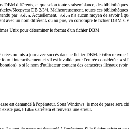
ers DBM différents, et que selon toute vraisemblance, des bibliothèques 
Sleepycat DB 2/3/4. Malheureusement, toutes ces bibliothèques utilis
ttendu par
. Actuellement,
n'a aucun moyen de savoir à quel 
htdbm
htdbm
rent avec un nom différent, ou au pire, va corrompre le fichier DBM si v
stèmes Unix pour déterminer le format d'un fichier DBM.
été créés ou mis à jour avec succès dans le fichier DBM.
renvoie
htdbm
1
 fourni interactivement et s'il est invalide pour l'entrée considérée,
si 
4
aboration),
si le nom d'utilisateur contient des caractères illégaux (voir
6
passe est demandé à l'opérateur. Sous Windows, le mot de passe sera chi
n'existe pas,
s'arrêtera et renverra une erreur.
htdbm
. Le mot de passe est demandé à l'opérateur. Si le fichier existe et ne p