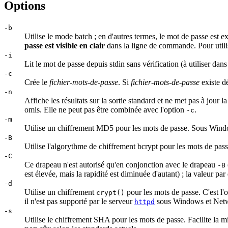
Options
-b
Utilise le mode batch ; en d'autres termes, le mot de passe est e
passe est visible en clair
dans la ligne de commande. Pour utilis
-i
Lit le mot de passe depuis stdin sans vérification (à utiliser dans 
-c
Crée le
fichier-mots-de-passe
. Si
fichier-mots-de-passe
existe dé
-n
Affiche les résultats sur la sortie standard et ne met pas à jou
omis. Elle ne peut pas être combinée avec l'option
.
-c
-m
Utilise un chiffrement MD5 pour les mots de passe. Sous Window
-B
Utilise l'algorythme de chiffrement bcrypt pour les mots de pa
-C
Ce drapeau n'est autorisé qu'en conjonction avec le drapeau
-B
est élevée, mais la rapidité est diminuée d'autant) ; la valeur par
-d
Utilise un chiffrement
pour les mots de passe. C'est l'
crypt()
il n'est pas supporté par le serveur
sous Windows et Netw
httpd
-s
Utilise le chiffrement SHA pour les mots de passe. Facilite la 