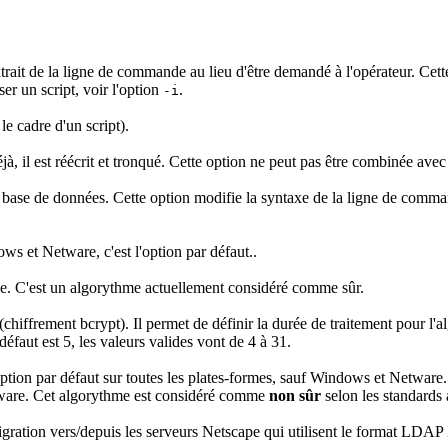
xtrait de la ligne de commande au lieu d'être demandé à l'opérateur. Cett
er un script, voir l'option
.
-i
le cadre d'un script).
jà, il est réécrit et tronqué. Cette option ne peut pas être combinée avec
r la base de données. Cette option modifie la syntaxe de la ligne de comm
s et Netware, c'est l'option par défaut..
sse. C'est un algorythme actuellement considéré comme sûr.
(chiffrement bcrypt). Il permet de définir la durée de traitement pour l'a
 défaut est 5, les valeurs valides vont de 4 à 31.
option par défaut sur toutes les plates-formes, sauf Windows et Netwar
are. Cet algorythme est considéré comme
non sûr
selon les standards 
migration vers/depuis les serveurs Netscape qui utilisent le format LDA