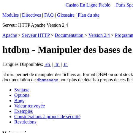
Casino En Ligne Fiable
Paris Spo
Modules
|
Directives
|
FAQ
|
Glossaire
|
Plan du site
Serveur HTTP Apache Version 2.4
Apache
>
Serveur HTTP
>
Documentation
>
Version 2.4
>
Program
htdbm - Manipuler des bases d
Langues Disponibles:
en
|
fr
|
tr
permet de manipuler des fichiers au format DBM ou sont stockés 
htdbm
documentation de
pour plus de détails à propos de ces fi
dbmmanage
Syntaxe
Options
Bugs
Valeur renvoyée
Exemples
Considérations à propos de sécurité
Restrictions