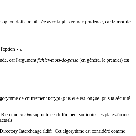
e option doit être utilisée avec la plus grande prudence, car
le mot de
 l'option
.
-n
ande, car l'argument
fichier-mots-de-passe
(en général le premier) est
lgorythme de chiffrement bcrypt (plus elle est longue, plus la sécurité
e. Bien que
supporte ce chiffrement sur toutes les plates-formes,
htdbm
actuels.
P Directory Interchange (ldif). Cet algorythme est considéré comme