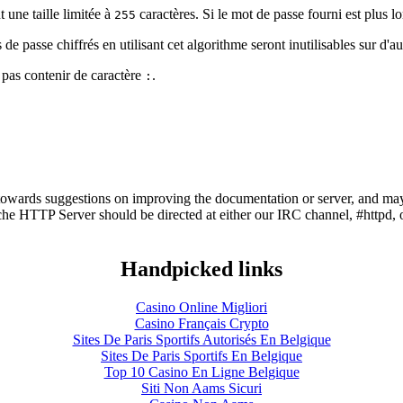
 une taille limitée à
caractères. Si le mot de passe fourni est plus lo
255
de passe chiffrés en utilisant cet algorithme seront inutilisables sur d'a
 pas contenir de caractère
.
:
owards suggestions on improving the documentation or server, and may
he HTTP Server should be directed at either our IRC channel, #httpd, 
Handpicked links
Casino Online Migliori
Casino Français Crypto
Sites De Paris Sportifs Autorisés En Belgique
Sites De Paris Sportifs En Belgique
Top 10 Casino En Ligne Belgique
Siti Non Aams Sicuri