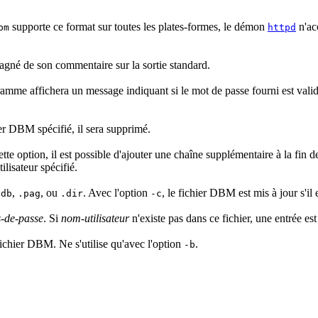
supporte ce format sur toutes les plates-formes, le démon
n'ac
bm
httpd
gné de son commentaire sur la sortie standard.
amme affichera un message indiquant si le mot de passe fourni est valide
hier DBM spécifié, il sera supprimé.
tte option, il est possible d'ajouter une chaîne supplémentaire à la fin 
isateur spécifié.
,
, ou
. Avec l'option
, le fichier DBM est mis à jour s'il 
.db
.pag
.dir
-c
s-de-passe
. Si
nom-utilisateur
n'existe pas dans ce fichier, une entrée est
 fichier DBM. Ne s'utilise qu'avec l'option
.
-b