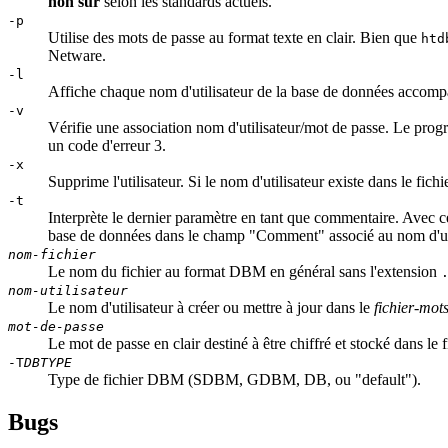
non sûr
selon les standards actuels.
-p
Utilise des mots de passe au format texte en clair. Bien que
htd
Netware.
-l
Affiche chaque nom d'utilisateur de la base de données accompa
-v
Vérifie une association nom d'utilisateur/mot de passe. Le progr
un code d'erreur 3.
-x
Supprime l'utilisateur. Si le nom d'utilisateur existe dans le fic
-t
Interprète le dernier paramètre en tant que commentaire. Avec ce
base de données dans le champ "Comment" associé au nom d'util
nom-fichier
Le nom du fichier au format DBM en général sans l'extension
nom-utilisateur
Le nom d'utilisateur à créer ou mettre à jour dans le
fichier-mot
mot-de-passe
Le mot de passe en clair destiné à être chiffré et stocké dans le
-T
DBTYPE
Type de fichier DBM (SDBM, GDBM, DB, ou "default").
Bugs