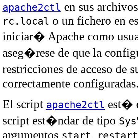
en sus archivo
apache2ctl
o un fichero en es
rc.local
iniciar� Apache como usuari
aseg�rese de que la config
restricciones de acceso de 
correctamente configuradas
El script
est� d
apache2ctl
script est�ndar de tipo
Sys
argumentos
,
start
restart