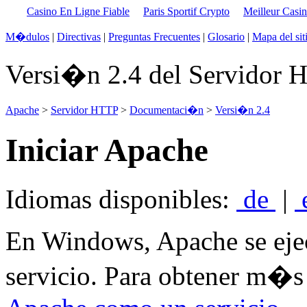
Casino En Ligne Fiable
Paris Sportif Crypto
Meilleur Casi
M�dulos
|
Directivas
|
Preguntas Frecuentes
|
Glosario
|
Mapa del sit
Versi�n 2.4 del Servidor
Apache
>
Servidor HTTP
>
Documentaci�n
>
Versi�n 2.4
Iniciar Apache
Idiomas disponibles:
de
|
En Windows, Apache se ej
servicio. Para obtener m�