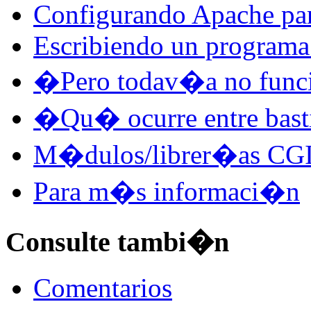
Configurando Apache par
Escribiendo un program
�Pero todav�a no func
�Qu� ocurre entre bast
M�dulos/librer�as CG
Para m�s informaci�n
Consulte tambi�n
Comentarios