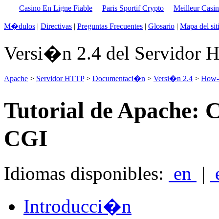
Casino En Ligne Fiable
Paris Sportif Crypto
Meilleur Casi
M�dulos
|
Directivas
|
Preguntas Frecuentes
|
Glosario
|
Mapa del sit
Versi�n 2.4 del Servidor
Apache
>
Servidor HTTP
>
Documentaci�n
>
Versi�n 2.4
>
How-T
Tutorial de Apache:
CGI
Idiomas disponibles:
en
|
Introducci�n