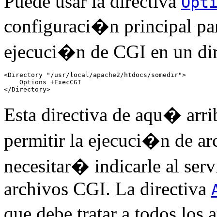
Puede usar la directiva
Opt
configuraci�n principal par
ejecuci�n de CGI en un dire
<Directory "/usr/local/apache2/htdocs/somedir">

    Options +ExecCGI

</Directory>
Esta directiva de aqu� arri
permitir la ejecuci�n de 
necesitar� indicarle al serv
archivos CGI. La directiva
que debe tratar a todos los