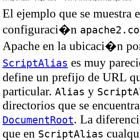
El ejemplo que se muestra e
configuraci�n
apache2.co
Apache en la ubicaci�n por 
es muy parecid
ScriptAlias
define un prefijo de URL qu
particular.
y
Alias
ScriptA
directorios que se encuentra
. La diferenc
DocumentRoot
que en
cualqui
ScriptAlias