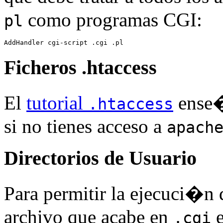
como programas CGI:
pl
AddHandler cgi-script .cgi .pl
Ficheros .htaccess
El
tutorial
ense�
.htaccess
si no tienes acceso a
apach
Directorios de Usuario
Para permitir la ejecuci�n
archivo que acabe en
e
.cgi