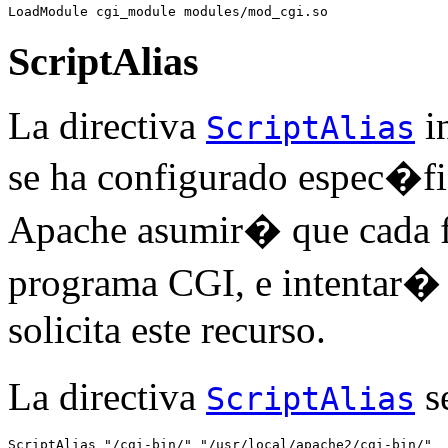
LoadModule cgi_module modules/mod_cgi.so
ScriptAlias
La directiva
in
ScriptAlias
se ha configurado espec�f
Apache asumir� que cada fi
programa CGI, e intentar� 
solicita este recurso.
La directiva
s
ScriptAlias
ScriptAlias "/cgi-bin/" "/usr/local/apache2/cgi-bin/"