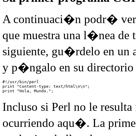
A continuaci�n podr� ver
que muestra una l�nea de t
siguiente, gu�rdelo en un 
y p�ngalo en su directori
#!/usr/bin/perl

print "Content-type: text/html\n\n";

print "Hola, Mundo.";
Incluso si Perl no le result
ocurriendo aqu�. La primer