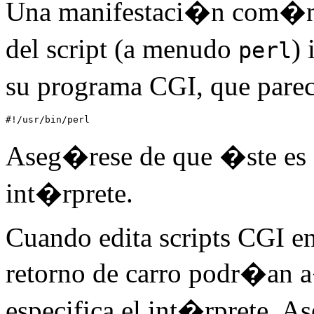
Una manifestaci�n com�n de
del script (a menudo
)
perl
su programa CGI, que pare
#!/usr/bin/perl
Aseg�rese de que �ste es d
int�rprete.
Cuando edita scripts CGI en
retorno de carro podr�an 
especifica el int�rprete. A